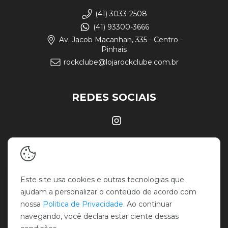
(41) 3033-2508
(41) 93300-3666
Av. Jacob Macanhan, 335 - Centro -
Pinhais
rockclube@lojarockclube.com.br
REDES SOCIAIS
Este site usa cookies e outras tecnologias que
ajudam a personalizar o conteúdo de acordo com
nossa
Politica de Privacidade
. Ao continuar
navegando, você declara estar ciente dessas