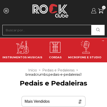
0
INSTRUMENTOS MUSICAIS
CORDAS
MICROFONE E STUDIO
Início
>
Pedais e Pedaleiras
>
breadcrumbs.pedais-e-pedaleiras1
Pedais e Pedaleiras