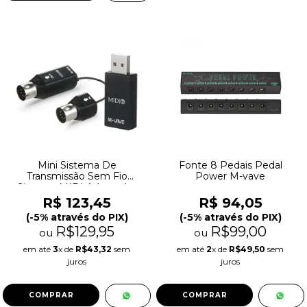
Mini Sistema De
Fonte 8 Pedais Pedal
Transmissão Sem Fio
Power M-vave
Sistema MIDI Adaptador
Sem Fio MVAVE
R$ 123,45
R$ 94,05
(-5% através do PIX)
(-5% através do PIX)
R$129,95
R$99,00
ou
ou
em até
3
x de
R$43,32
sem
em até
2
x de
R$49,50
sem
juros
juros