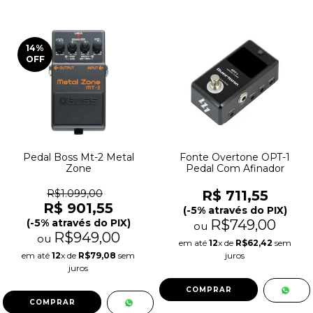
14
%
OFF
Pedal Boss Mt-2 Metal
Fonte Overtone OPT-1
Zone
Pedal Com Afinador
R$1.099,00
R$ 711,55
R$ 901,55
(-5% através do PIX)
(-5% através do PIX)
R$749,00
ou
R$949,00
ou
em até
12
x de
R$62,42
sem
em até
12
x de
R$79,08
sem
juros
juros