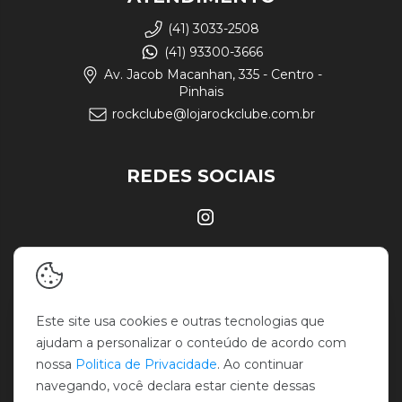
(41) 3033-2508
(41) 93300-3666
Av. Jacob Macanhan, 335 - Centro -
Pinhais
rockclube@lojarockclube.com.br
REDES SOCIAIS
Este site usa cookies e outras tecnologias que
ajudam a personalizar o conteúdo de acordo com
nossa
Politica de Privacidade
. Ao continuar
navegando, você declara estar ciente dessas