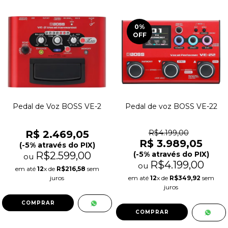
0
%
OFF
Pedal de Voz BOSS VE-2
Pedal de voz BOSS VE-22
R$ 2.469,05
R$4.199,00
R$ 3.989,05
(-5% através do PIX)
R$2.599,00
(-5% através do PIX)
ou
R$4.199,00
ou
em até
12
x de
R$216,58
sem
juros
em até
12
x de
R$349,92
sem
juros