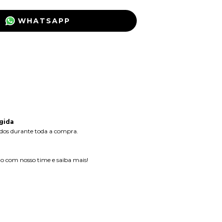
WHATSAPP
ALTERAR CEP
:
CALCULAR
s dados de entrega
gida
dos durante toda a compra.
 com nosso time e saiba mais!