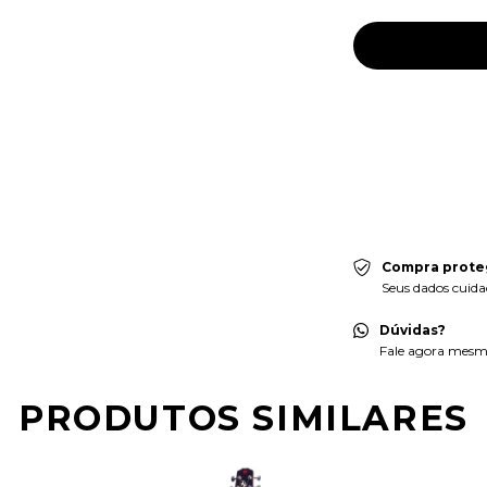
Meios de envio
Entregas para o CEP
Faça login
e use seu
Não sei meu CEP
Compra prote
Seus dados cuida
Dúvidas?
Fale agora mesmo
PRODUTOS SIMILARES