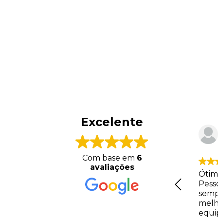
Excelente
tos
Ana Maria Reis
Pinhais - PR
Com base em
6
avaliações
a
Excelente atendimento,
Ótim
vendedores super
Pess
 de um
atenciosos e
semp
o,
instrumentos de ótima
melh
s
qualidade! Super
equi