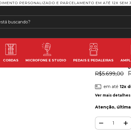
DIMENTO PERSONALIZADO E PARCELAMENTO EM ATÉ 12X SEM 
Início
>
Instrume
Violao Takamine
Violao
Gj72Ce
CORDAS
MICROFONE E STUDIO
PEDAIS E PEDALEIRAS
AMPL
(
o
R
R$5.699,00
em até
12
x 
Ver mais detalhes
Atenção, última