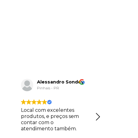
Alessandro Sondey
Alan R
Pinhais - PR
Colombo
Local com excelentes
Loja incríve
produtos, e preços sem
qualidade gi
contar com o
produtos. A
atendimento também.
diferenciado
realizar son